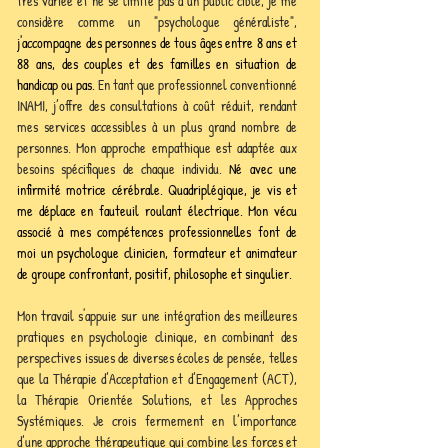
très variée et ne se limite pas à un public cible, je me 
considère comme un "psychologue généraliste", 
j'accompagne des personnes de tous âges entre 8 ans et 
88 ans, des couples et des familles en situation de 
handicap ou pas.
En tant que professionnel conventionné 
INAMI, j’offre des consultations à coût réduit, rendant 
mes services accessibles à un plus grand nombre de 
personnes. Mon approche empathique est adaptée aux 
besoins spécifiques de chaque individu. 
Né avec une 
infirmité motrice cérébrale. Quadriplégique, je vis et 
me déplace en fauteuil roulant électrique. Mon vécu 
associé à mes compétences professionnelles font de 
moi un psychologue clinicien, formateur et animateur 
de groupe confrontant, positif, philosophe et singulier.
Mon travail s'appuie sur une intégration des meilleures 
pratiques en psychologie clinique, en combinant des 
perspectives issues de diverses écoles de pensée, telles 
que la Thérapie d’Acceptation et d’Engagement (ACT), 
la Thérapie Orientée Solutions, et les Approches 
Systémiques. Je crois fermement en l’importance 
d’une approche thérapeutique qui combine les forces et 