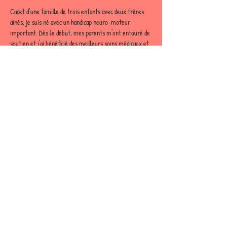
Cadet d’une famille de trois enfants avec deux frères 
aînés, je suis né avec un handicap neuro-moteur 
important. Dès le début, mes parents m'ont entouré de 
soutien et j'ai bénéficié des meilleurs soins médicaux et 
paramédicaux. Enfant, je rêvais de devenir policier, ou à 
défaut, grutier ! À l’école primaire, j'ai appris à tisser, 
activité qui me plaisait beaucoup et dans laquelle je me 
voyais déjà chef d’une entreprise de tapis en tissage.
Adolescent, je me suis passionné pour la psychologie. 
Jeune adulte, j'ai dévoré plusieurs ouvrages sur le 
fonctionnement des familles, trouvant ainsi ma 
vocation. Diplômé d’un master en psychologie et 
formé en intervention auprès des personnes en 
situation de handicap, je suis actuellement en formation 
en thérapie systémique.
J’ai travaillé pendant un an et demi dans un service 
d’accompagnement pour les personnes en situation de 
handicap. Lors de mon travail à la SAPPlus asbl, j'ai 
constaté les nombreuses difficultés pratiques, sociales 
et psychologiques auxquelles sont confrontées les 
familles dont un membre est en situation de handicap. 