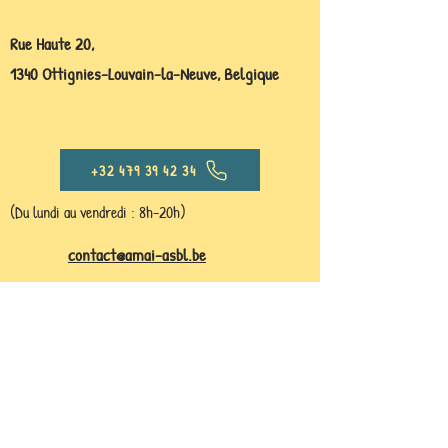
Rue Haute 20,
1340 Ottignies-Louvain-la-Neuve, Belgique
+32 479 39 42 34
(Du lundi au vendredi : 8h-20h)
contact@amai-asbl.be
Toutes les prestations et services peuvent
être payé sur le numéro de compte bancaire
BE24
1096 6780 6138
au nom de Amai asbl.
Le centre Amaï est accessible aux
Personnes à Mobilité Réduite