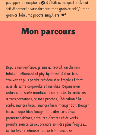
pas apporter ma pierre🏠 à l'édifice, ma goutte 💦 qui 
fait déborder le vase d'amour, mon grain de sel😜, mon 
grain de folie, ma popote singulière 🍽️! 
Mon parcours
Depuis mon enfance, je suis au travail, en chemin 
intellectuellement et physiquement à chercher, 
trouver et puis perdre cet 
équilibre fragile et fort 
aussi de santé corporelle et mentale.
 Depuis mon 
enfance ma santé mentale et corporelle, la santé des 
autres personnes, de mes proches, l'éducation à la 
santé, manger beau,  manger bien, manger bon. Bouger 
beau, bouger bien, bouger bon, aller dans l'eau, 
promener dehors, entourée d'arbres et de verts, 
prendre soin de la vie, prendre soin des plus fragiles... 
éviter les extrêmes et les extrêmismes, se 