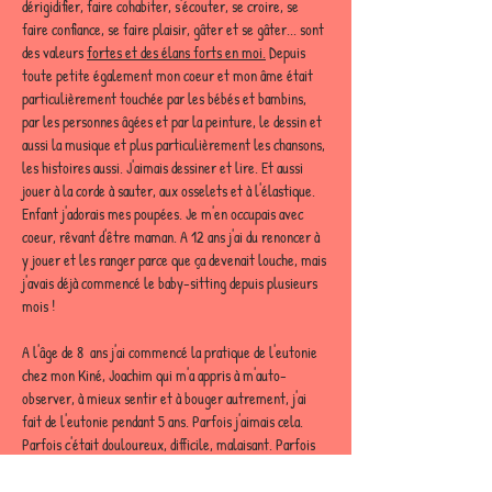
dérigidifier, faire cohabiter, s'écouter, se croire, se 
faire confiance, se faire plaisir, gâter et se gâter... sont 
des valeurs 
fortes et des élans forts en moi.
Depuis 
toute petite également mon coeur et mon âme était 
particulièrement touchée par les bébés et bambins, 
par les personnes âgées et par la peinture, le dessin et 
aussi la musique et plus particulièrement les chansons, 
les histoires aussi. J'aimais dessiner et lire. Et aussi 
jouer à la corde à sauter, aux osselets et à l'élastique. 
Enfant j'adorais mes poupées. Je m'en occupais avec 
coeur, rêvant d'être maman. A 12 ans j'ai du renoncer à 
y jouer et les ranger parce que ça devenait louche, mais 
j'avais déjà commencé le baby-sitting depuis plusieurs 
mois ! 
A l'âge de 8  ans j'ai commencé la pratique de l'eutonie 
chez mon Kiné, Joachim qui m'a appris à m'auto-
observer, à mieux sentir et à bouger autrement, j'ai 
fait de l'eutonie pendant 5 ans. Parfois j'aimais cela. 
Parfois c'était douloureux, difficile, malaisant. Parfois 
c'était décourageant ou rageant. Toute jeune je vivais 
en position de fermeture, les épaules et les pieds 