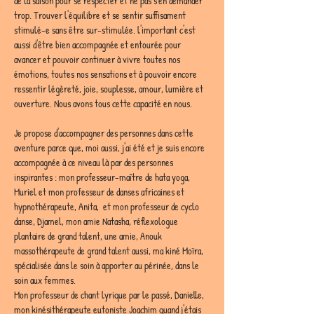
de la saison pour se respecter et ne pas s'en demander 
trop. Trouver l'équilibre et se sentir suffisament 
stimulé-e sans être sur-stimulée. l'important c'est 
aussi d'être bien accompagnée et entourée pour 
avancer et pouvoir continuer à vivre toutes nos 
émotions, toutes nos sensations et à pouvoir encore 
ressentir légèreté, joie, souplesse, amour, lumière et 
ouverture. Nous avons tous cette capacité en nous. 
Je propose d'accompagner des personnes dans cette 
aventure parce que, moi aussi, j'ai été et je suis encore 
accompagnée à ce niveau là par des personnes 
inspirantes : mon professeur-maître de hata yoga, 
Muriel et mon professeur de danses africaines et 
hypnothérapeute, Anita,  et mon professeur de cyclo 
danse, Djamel, mon amie Natasha, réflexologue 
plantaire de grand talent, une amie, Anouk 
massothérapeute de grand talent aussi, ma kiné Moïra, 
spécialisée dans le soin à apporter au périnée, dans le 
soin aux femmes. 
Mon professeur de chant lyrique par le passé, Danielle, 
mon kinésithérapeute eutoniste Joachim quand j'étais 