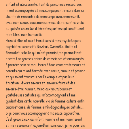
enfant et adolescente. Tant de personnes ressources 
m'ont accompagnée et m'accompagnent encore dans ce 
chemin de rencontre de mon corps avec mon esprit, 
avec mon coeur, avec mon cerveau, de rencontre vraie 
et apaisée entre les différentes parties qui constituent 
mon être, mon humanité...
Merci à elles et eux ! Merci aussi à mes psychologues-
psychiatre successifs Nawshad, Gwenaëlle, Robin et 
Renaud et Isabelle qui m'ont permis (me permettent 
encore) de grosses prises de conscience et encouragés 
à prendre soin de moi. Merci à tous ceux professeurs et 
parents qui m'ont formée avec coeur, amour et passion 
et qui m'ont transmis par l'exemple et par leur 
érudition : divers savoirs et  savoirs-faire et des 
savoirs-être humain. Merci aux youtubeurs et 
youtubeuses autistes qui m'accompagnent et me 
guident dans cette nouvelle vie de femme autiste enfin 
diagnostiquée, de femme enfin diagnostiquée autiste...
Si je peux vous accompagner à ma sauce aujourd'hui, 
c'est grâce à eux qui m'ont nourrie et me nourrissent 
et me ressourcent aujourd'hui, sans quoi, je ne pourrais 