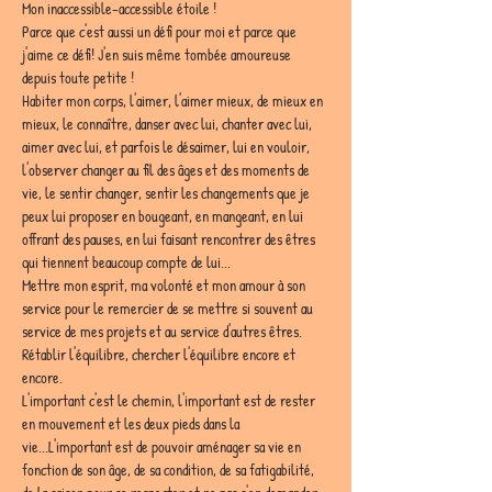
Mon inaccessible-accessible étoile ! 
Parce que c'est aussi un défi pour moi et parce que 
j'aime ce défi! J'en suis même tombée amoureuse 
depuis toute petite !  
Habiter mon corps, l'aimer, l'aimer mieux, de mieux en 
mieux, le connaître, danser avec lui, chanter avec lui, 
aimer avec lui, et parfois le désaimer, lui en vouloir, 
l'observer changer au fil des âges et des moments de 
vie, le sentir changer, sentir les changements que je 
peux lui proposer en bougeant, en mangeant, en lui 
offrant des pauses, en lui faisant rencontrer des êtres 
qui tiennent beaucoup compte de lui...
Mettre mon esprit, ma volonté et mon amour à son 
service pour le remercier de se mettre si souvent au 
service de mes projets et au service d'autres êtres. 
Rétablir l'équilibre, chercher l'équilibre encore et 
encore. 
L'important c'est le chemin, l'important est de rester 
en mouvement et les deux pieds dans la 
vie...L'important est de pouvoir aménager sa vie en 
fonction de son âge, de sa condition, de sa fatigabilité, 