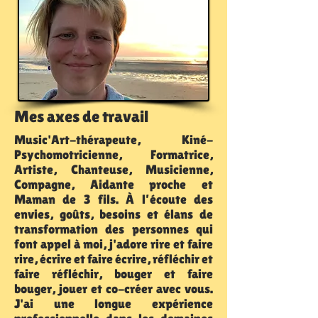
Mes axes de travail
Music'Art-thérapeute, Kiné-
Psychomotricienne, Formatrice,
Artiste, Chanteuse, Musicienne,
Compagne, Aidante proche et
Maman de 3 fils. À l’écoute des
envies, goûts, besoins et élans de
transformation des personnes qui
font appel à moi, j'adore rire et faire
rire, écrire et faire écrire, réfléchir et
faire réfléchir, bouger et faire
bouger, jouer et co-créer avec vous.
J'ai une longue expérience