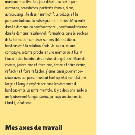
musique intuitive, les jeux d’écriture poétique : 
quatrains, acrostiches, portraits chinois, slam, 
autolouange...le dessin instinctif, le collage et la 
peinture ludique, Je suis également kinésithérapeute 
dans le domaine du psychocorporel, psychomotricienne 
dans le domaine relationnel, formatrice dans le secteur 
de la formation continue sur des thèmes liés au 
handicap et à la relation d'aide. Je suis aussi une 
compagne, aidante proche et une maman de 3 fils. A 
l’écoute des besoins, des envies, des goûts et élans de 
chacun, j'adore rire et faire rire, écrire et faire écrire, 
réfléchir et faire réfléchir, j' aime aussi jouer et co-
créer avec les personnes qui font appel à moi. J'ai une 
large et longue expérience dans les domaines du 
handicap et de la santé mentale. Il y a deux ans, suite à 
un épuisement longue durée, j'ai reçu un diagnostic 
(tardif) d'autisme.
Mes axes de travail