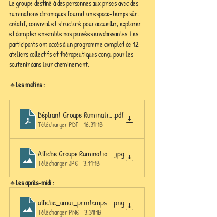
Le groupe destiné à des personnes aux prises avec des 
ruminations chroniques fournit un espace-temps sûr, 
créatif, convivial et structuré pour accueillir, explorer 
et dompter ensemble nos pensées envahissantes. Les 
participants ont accès à un programme complet de 12 
ateliers collectifs et thérapeutiques conçu pour les 
soutenir dans leur cheminement.
🔹
Les matins :
Dépliant Groupe Rumination printemps 2026
.pdf
Télécharger PDF • 16.39MB
Affiche Groupe Rumination printemps 2026
.jpg
Télécharger JPG • 3.11MB
🔹
Les après-midi : 
affiche_amai_printemps_2026_grp2
.png
Télécharger PNG • 3.39MB