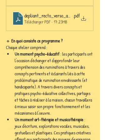
depliant_recto_verso_amai_printemps_2026_grp2
.pdf
Télécharger PDF • 17.23MB
🔹 
En quoi consiste ce programme ?
Chaque atelier comprend :
Un moment psycho-éducatif
 : les participants ont 
l'occasion d'échanger et d'approfondir leur 
compréhension des ruminations à travers des 
concepts pertinents et éclairants liés à cette 
problématique de rumination envahissante (et 
handicapante). A travers divers concepts et 
pratiques psycho-éducative collectives, partages 
et tâches à réaliser à la maison, chacun travaillera 
à mieux saisir son propre fonctionnement et les 
mécanismes à l'oeuvre.
Un moment art-thérapie et musicothérapie
 : 
jeux d'écriture, explorations vocales, musicales, 
gestuelles et plastiques. Ces pratiques créatives 
offrent aux participants des moyens d'expression 