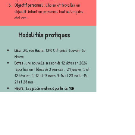
Objectif personnel
 : Choisir et travailler un 
objectif-intention personnel tout au long des 
ateliers.
Modalités prati
ques
Lieu
 : 20, rue Haute, 1340 Ottignies-Louvain-La-
Neuve
Dates
 : une nouvelle session de 12 dates en 2026 
réparties en 4 blocs de 3 séances :  29 janvier, 5 et 
12 février, 5, 12 et 19 mars, 9, 16 et 23 avril, :14, 
21 et 28 mai.
Heure
 :
 Les jeudis matins à partir de 10H
Prix
 : Subventionné par le Réseau107BW (avec un 
ticket modérateur).
Groupe : 
Rumination 
janvier à mai 