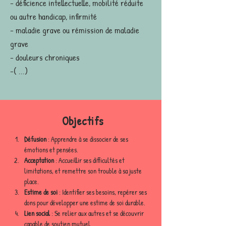
- déficience intellectuelle, mobilité réduite
ou autre handicap, infirmité
- maladie grave ou rémission de maladie
grave
- douleurs chroniques
-( ...)
Objectifs
Défusion
 : Apprendre à se dissocier de ses 
émotions et pensées.
Acceptation
 : Accueillir ses difficultés et 
limitations, et remettre son trouble à sa juste 
place.
Estime de soi
 : Identifier ses besoins, repérer ses 
dons pour développer une estime de soi durable.
Lien social
 : Se relier aux autres et se découvrir 
capable de soutien mutuel.