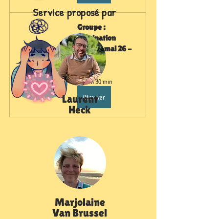
Service proposé par
Groupe : 
Rumination 
janvier-mai 26 - 
15h
€30.00
2 h 30 min
Réserver
Laurent
Heck
Marjolaine
Van Brussel