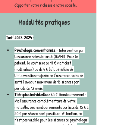
d'apporter votre richesse à notre société. 
Modalités prati
ques
Tarif 2023-2024 :
Psychologie conventionnée
 - Intervention par 
l’assurance soins de santé (INAMI). Pour le 
patient, le cout sera de 11 € via ticket 
modérateur) ou de 4 € (s’il bénéficie de 
l’intervention majorée de l’assurance soins de 
santé) avec un maximum de 16 séances par 
période de 12 mois.
Thérapies individuelles :
 65 €. Remboursement : 
Via l'assurance complémentaire de votre 
mutuelle, des remboursements partiels de 15 € à 
20 € par séance sont possibles. Attention, ce 
n'est pas valable pour les séances de psychologie 
de première ligne, ces séances étant déjà 
remboursées par la sécurité sociale.