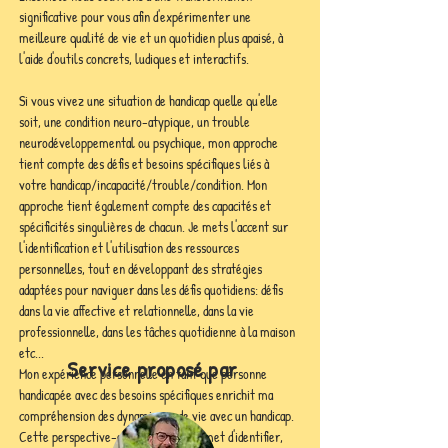
significative pour vous afin d'expérimenter une 
meilleure qualité de vie et un quotidien plus apaisé, à 
l'aide d'outils concrets, ludiques et interactifs. 
Si vous vivez une situation de handicap quelle qu'elle 
soit, une condition neuro-atypique, un trouble 
neurodéveloppemental ou psychique, mon approche 
tient compte des défis et besoins spécifiques liés à 
votre handicap/incapacité/trouble/condition. Mon 
approche tient également compte des capacités et 
spécificités singulières de chacun. Je mets l'accent sur 
l'identification et l'utilisation des ressources 
personnelles, tout en développant des stratégies 
adaptées pour naviguer dans les défis quotidiens: défis 
dans la vie affective et relationnelle, dans la vie 
professionnelle, dans les tâches quotidienne à la maison 
etc... 
Service proposé par
Mon expérience personnelle en tant que personne 
handicapée avec des besoins spécifiques enrichit ma 
compréhension des dynamiques de vie avec un handicap. 
Cette perspective-expertise me permet d'identifier, 