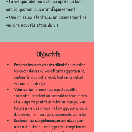
- La vie quotidienne avec ou après un burn
out, la gestion d'un état d'épuisement
- Une crise existentielle, un changement de
vie, une nouvelle étape de vie
Objectifs
Explorer les contextes des difficultés :
 Identifier 
les circonstances où vos difficultés apparaissent, 
s'intensifient ou s'atténuent, tout en identifiant 
vos moments de répit.
Valoriser les forces et les aspects positifs 
:
 Accorder une attention particulière à vos forces 
et aux aspects positifs de votre vie pour pouvoir 
les préserver, s'en nourrir et s'y appuyer au cours 
du cheminement vers les changements souhaités
Renforcer les compétences personnelles :
 vous 
aider à identifier et développer vos compétences 