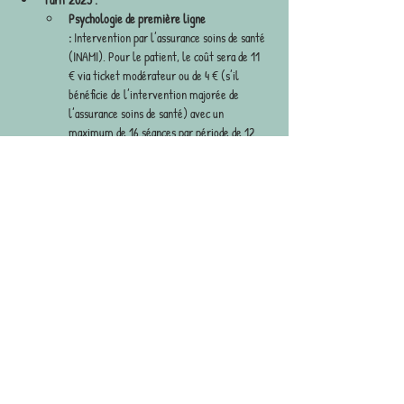
Psychologie de première ligne 
:
 Intervention par l’assurance soins de santé 
(INAMI). Pour le patient, le coût sera de 11 
€ via ticket modérateur ou de 4 € (s’il 
bénéficie de l’intervention majorée de 
l’assurance soins de santé) avec un 
maximum de 16 séances par période de 12 
mois.
Thérapies individuelles :
 70 €. 
Remboursement partiel possible via 
l'assurance complémentaire de votre 
mutuelle (15 € à 20 € par séance). 
Attention, ceci n'est pas valable pour les 
séances de psychologie de première ligne, 
déjà remboursées par la sécurité sociale.
Accessibilité :
 Cabinet accessible aux 
personnes à mobilité réduite 
Modalités des consultations en ligne :
 je propose 
si nécessaire des consultations en ligne via Skype, 
WhatsApp, Signal et Zoom... Pour les enfants 
aussi, la thérapie peut combiner des séances en 