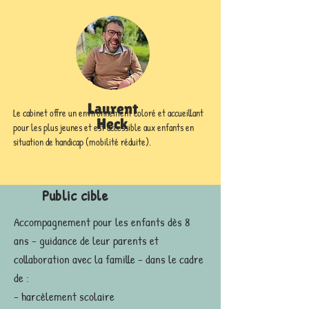
Laurent
Le cabinet offre un environnement coloré et accueillant 
Heck
pour les plus jeunes et est accessible aux enfants en 
situation de handicap (mobilité réduite). 
Public cible
Accompagnement pour les enfants dès 8
ans - guidance de leur parents et
collaboration avec la famille - dans le cadre
de :
- harcèlement scolaire