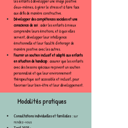
les enfants à développer une image positive 
d'eux-mêmes, à gérer le stress et à faire face 
aux défis de manière constructive.
Développer des compétences sociales et une 
conscience de soi
 : aider les enfants à mieux 
comprendre leurs émotions, et à quoi elles 
servent, développer leur intelligence 
émotionnelle et leur faculté d'interagir de 
manière positive avec les autres.
Fournir un soutien inclusif et adapté aux enfants 
en situation de handicap
 : assurer que les enfants 
avec des besoins spéciaux reçoivent un soutien 
personnalisé et que leur environnement 
thérapeutique soit accessible et inclusif, pour 
favoriser leur bien-être et leur développement.
Modalités prati
ques
Consultations individuelles et familiales :
 sur 
rendez-vous
Tarif 2025 :