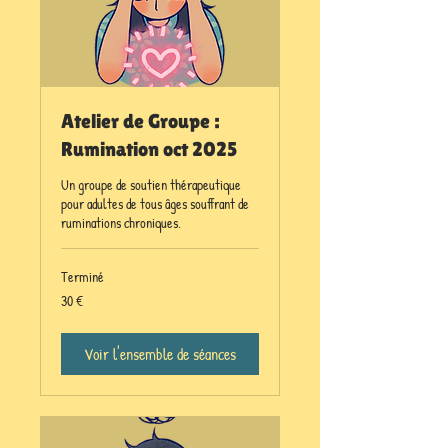
Atelier de Groupe :
Rumination oct 2025
Un groupe de soutien thérapeutique
pour adultes de tous âges souffrant de
ruminations chroniques.
Terminé
30
30 €
euros
Voir l'ensemble de séances