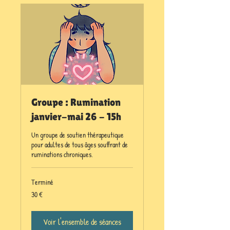
Groupe : Rumination
janvier-mai 26 - 15h
Un groupe de soutien thérapeutique
pour adultes de tous âges souffrant de
ruminations chroniques.
Terminé
30
30 €
euros
Voir l'ensemble de séances