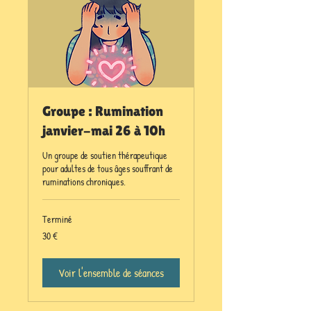
Groupe : Rumination
janvier-mai 26 à 10h
Un groupe de soutien thérapeutique
pour adultes de tous âges souffrant de
ruminations chroniques.
Terminé
30
30 €
euros
Voir l'ensemble de séances