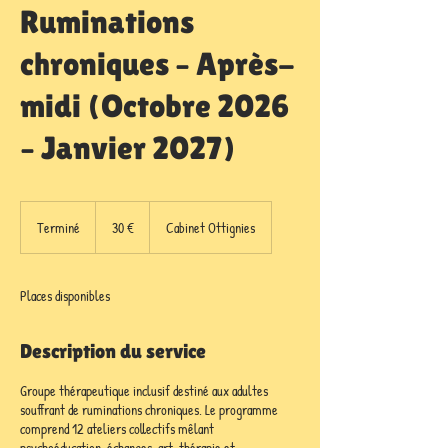
Ruminations
chroniques – Après-
midi (Octobre 2026
– Janvier 2027)
30
euros
Terminé
T
30 €
Cabinet Ottignies
e
r
m
Places disponibles
i
n
é
Description du service
Groupe thérapeutique inclusif destiné aux adultes
souffrant de ruminations chroniques. Le programme
comprend 12 ateliers collectifs mêlant
psychoéducation, échanges, art-thérapie et