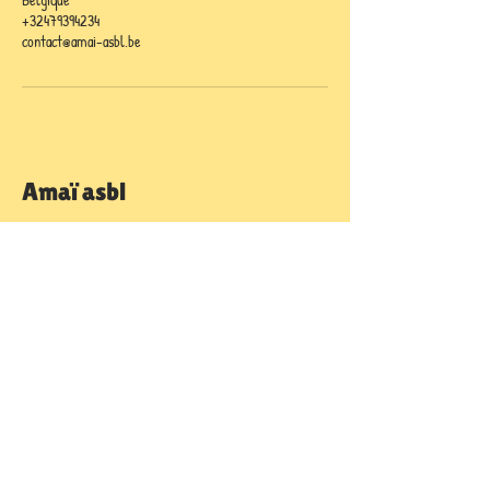
+32479394234
contact@amai-asbl.be
Amaï asbl
Contact
Rue Haute 20,
1340 Ottignies-Louvain-la-Neuve, Belgique
+32 479 39 42 34