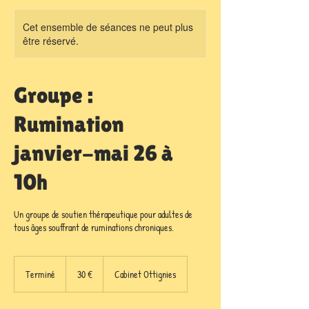
Cet ensemble de séances ne peut plus
être réservé.
Groupe :
Rumination
janvier-mai 26 à
10h
Un groupe de soutien thérapeutique pour adultes de
tous âges souffrant de ruminations chroniques.
30
euros
Terminé
T
30 €
Cabinet Ottignies
e
r