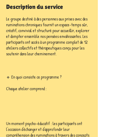
m
Description du service
i
n
Le groupe destiné à des personnes aux prises avec des
é
ruminations chroniques fournit un espace-temps sûr,
créatif, convivial et structuré pour accueillir, explorer
et dompter ensemble nos pensées envahissantes. Les
participants ont accès à un programme complet de 12
ateliers collectifs et thérapeutiques conçu pour les
soutenir dans leur cheminement.
🔹 En quoi consiste ce programme ?
Chaque atelier comprend :
Un moment psycho-éducatif : les participants ont
l'occasion d'échanger et d'approfondir leur
compréhension des ruminations à travers des concepts